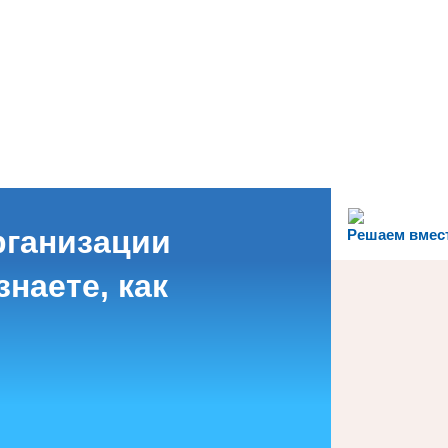
рганизации
Решаем вмес
наете, как