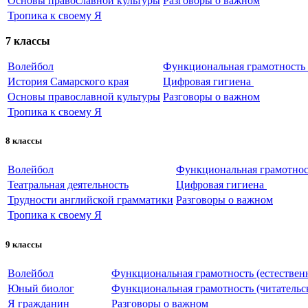
Основы православной культуры
Разговоры о важном
Тропика к своему Я
7 классы
Волейбол
Функциональная грамотность (
История Самарского края
Цифровая гигиена
Основы православной культуры
Разговоры о важном
Тропика к своему Я
8 классы
Волейбол
Функциональная грамотност
Театральная деятельность
Цифровая гигиена
Трудности английской грамматики
Разговоры о важном
Тропика к своему Я
9 классы
Волейбол
Функциональная грамотность (естествен
Юный биолог
Функциональная грамотность (читательс
Я гражданин
Разговоры о важном