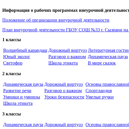
Информация о рабочих программах внеурочной деятельност
Положение об организации внеурочной деятельности
План внеурочной деятельности ГБОУ СОШ №33 г. Сызрани на 
1 классы
Волшебный карандаш
Дорожный виртуоз
Литературная гости
Юный эколог
Разговор о важном
Динамическая пауза
Светофор
Школа этикета
В мире сказок
2 классы
Динамическая пауза
Дорожный виртуоз
Основы православной
Развитие речи
Разговор о важном
Спортландия
Умники и умницы
Уроки безопасности
Умелые ручки
Школа этикета
3 классы
Динамическая пауза
Дорожный виртуоз
Основы православной