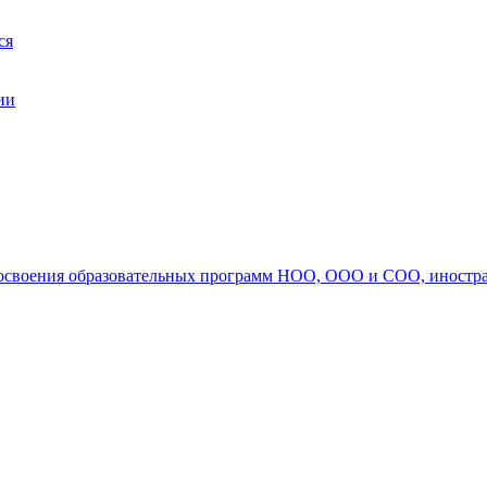
ся
ии
ля освоения образовательных программ НОО, ООО и СОО, иностр