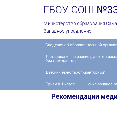
ГБОУ СОШ
№3
Министерство образования Сама
Западное управление
Сведения об образовательной органи
Основные
Тестирование на знание русского язы
сведения
без гражданства
Структура
Детский технопарк “Кванториум”
и
органы
управления
Приём в 1 класс
Инклюзивное о
образовательной
организацией
Рекомендации меди
Документы
Образование