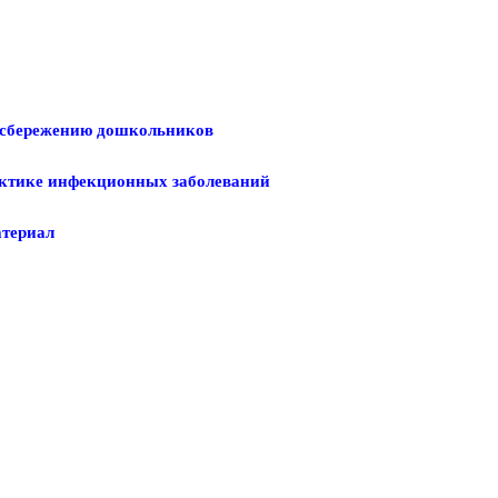
ьесбережению дошкольников
актике инфекционных заболеваний
атериал