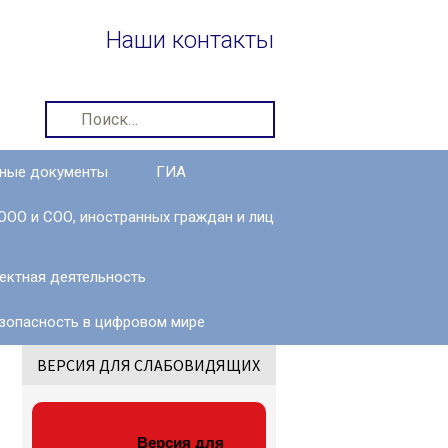
Наши контакты
Найти:
ные документы
ГИА
ООО и СОО, иностранных граждан и лиц
ЕГЭ
ОГЭ
ектная деятельность
Итоговое
зопасность в цифровом мире
собеседование
ВЕРСИЯ ДЛЯ СЛАБОВИДЯЩИХ
Итоговое
сочинение
Версия для