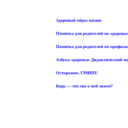
Руководство
Здоровый образ жизни
Педагогический
состав
Памятка для родителей по здоров
Материально-
техническое
Памятка для родителей по профил
обеспечение
и
оснащенность
Азбука здоровья. Дидактический м
образовательного
процесса.
Доступная
Осторожно, ГРИПП!
среда
Корь — что мы о ней знаем?
Платные
образовательные
услуги
Финансово-
хозяйственная
деятельность