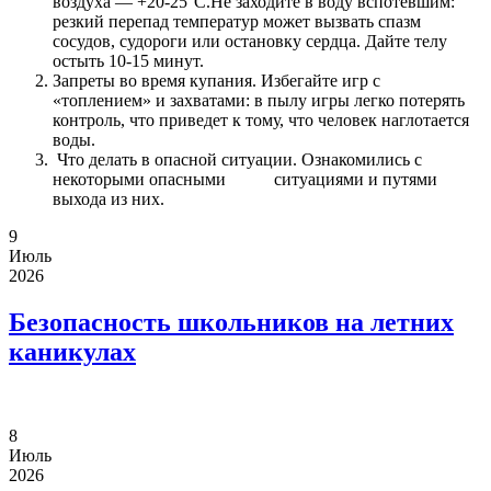
воздуха — +20-25°C.Не заходите в воду вспотевшим:
резкий перепад температур может вызвать спазм
сосудов, судороги или остановку сердца. Дайте телу
остыть 10-15 минут.
Запреты во время купания. Избегайте игр с
«топлением» и захватами: в пылу игры легко потерять
контроль, что приведет к тому, что человек наглотается
воды.
Что делать в опасной ситуации. Ознакомились с
некоторыми опасными ситуациями и путями
выхода из них.
9
Июль
2026
Безопасность школьников на летних
каникулах
8
Июль
2026