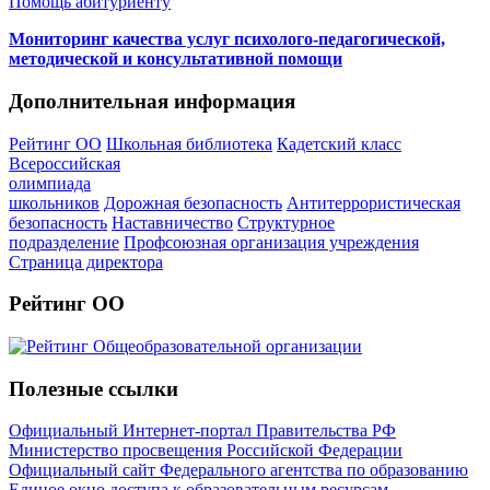
Помощь абитуриенту
Мониторинг качества услуг психолого-педагогической,
методической и консультативной помощи
Дополнительная информация
Рейтинг ОО
Школьная библиотека
Кадетский класс
Всероссийская
олимпиада
школьников
Дорожная безопасность
Антитеррористическая
безопасность
Наставничество
Структурное
подразделение
Профсоюзная организация учреждения
Страница директора
Рейтинг ОО
Полезные ссылки
Официальный Интернет-портал Правительства РФ
Министерство просвещения Российской Федерации
Официальный сайт Федерального агентства по образованию
Единое окно доступа к образовательным ресурсам