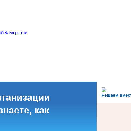
рганизации
Решаем вмес
наете, как