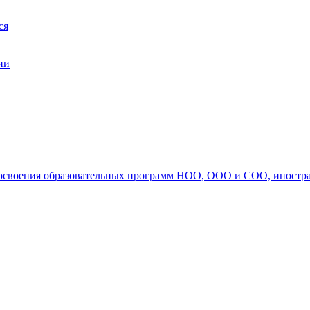
ся
ии
ля освоения образовательных программ НОО, ООО и СОО, иностр