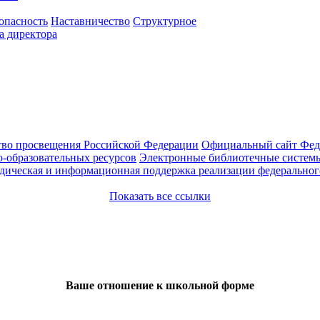
опасность
Наставничество
Структурное
а директора
во просвещения Российской Федерации
Официальный сайт Феде
-образовательных ресурсов
Электронные библиотечные системы
ическая и информационная поддержка реализации федерального
Показать все ссылки
Ваше отношение к школьной форме