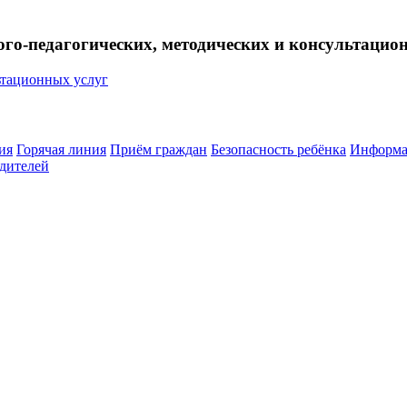
ого-педагогических, методических и консультацио
ия
Горячая линия
Приём граждан
Безопасность ребёнка
Информа
дителей