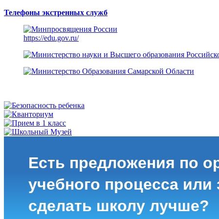
Телефоны экстренных служб
https://edu.gov.ru/
Есть предложения по о
учебного процесса или з
сделать школу лучше?