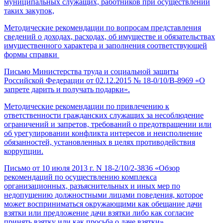
муниципальных служащих, работников при осуществлении
таких закупок,
Методические рекомендации по вопросам представления
сведений о доходах, расходах, об имуществе и обязательствах
имущественного характера и заполнения соответствующей
формы справки
Письмо Министерства труда и социальной защиты
Российской Федерации от 02.12.2015 № 18-0/10/В-8969 «О
запрете дарить и получать подарки».
Методические рекомендации по привлечению к
ответственности гражданских служащих за несоблюдение
ограничений и запретов, требований о предотвращении или
об урегулировании конфликта интересов и неисполнение
обязанностей, установленных в целях противодействия
коррупции.
Письмо от 10 июля 2013 г. N 18-2/10/2-3836 «Обзор
рекомендаций по осуществлению комплекса
организационных, разъяснительных и иных мер по
недопущению должностными лицами поведения, которое
может восприниматься окружающими как обещание дачи
взятки или предложение дачи взятки либо как согласие
принять взятку или как просьба о даче взятки».