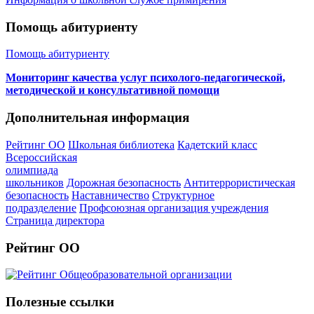
Помощь абитуриенту
Помощь абитуриенту
Мониторинг качества услуг психолого-педагогической,
методической и консультативной помощи
Дополнительная информация
Рейтинг ОО
Школьная библиотека
Кадетский класс
Всероссийская
олимпиада
школьников
Дорожная безопасность
Антитеррористическая
безопасность
Наставничество
Структурное
подразделение
Профсоюзная организация учреждения
Страница директора
Рейтинг ОО
Полезные ссылки