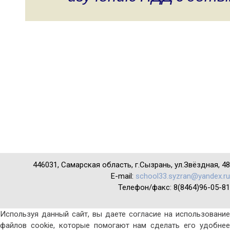
Руководство
Педагогический
состав
Материально-
техническое
обеспечение
и
оснащенность
образовательного
процесса.
Доступная
среда
Платные
446031, Самарская область, г.Сызрань, ул.Звёздная, 48
образовательные
услуги
E-mail:
school33.syzran@yandex.ru
Телефон/факс: 8(8464)96-05-81
Финансово-
хозяйственная
деятельность
Используя данный сайт, вы даете согласие на использование
файлов cookie, которые помогают нам сделать его удобнее