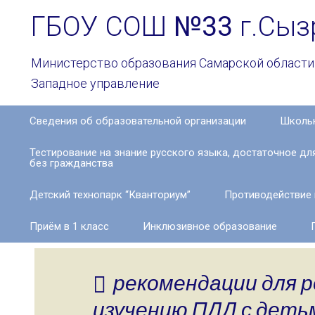
ГБОУ СОШ
№33
г.Сыз
Министерство образования Самарской области
Западное управление
Сведения об образовательной организации
Школьн
Основные
Тестирование на знание русского языка, достаточное д
сведения
без гражданства
Структура
Детский технопарк “Кванториум”
Противодействие 
и
органы
управления
Приём в 1 класс
Инклюзивное образование
образовательной
организацией
рекомендации для 
Документы
изучению ПДД с деть
Образование