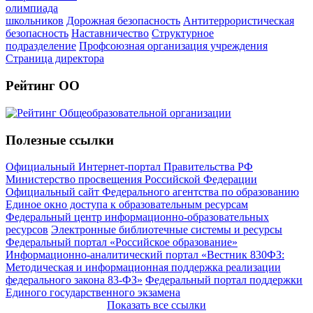
олимпиада
школьников
Дорожная безопасность
Антитеррористическая
безопасность
Наставничество
Структурное
подразделение
Профсоюзная организация учреждения
Страница директора
Рейтинг ОО
Полезные ссылки
Официальный Интернет-портал Правительства РФ
Министерство просвещения Российской Федерации
Официальный сайт Федерального агентства по образованию
Единое окно доступа к образовательным ресурсам
Федеральный центр информационно-образовательных
ресурсов
Электронные библиотечные системы и ресурсы
Федеральный портал «Российское образование»
Информационно-аналитический портал «Вестник 830ФЗ:
Методическая и информационная поддержка реализации
федерального закона 83-ФЗ»
Федеральный портал поддержки
Единого государственного экзамена
Показать все ссылки