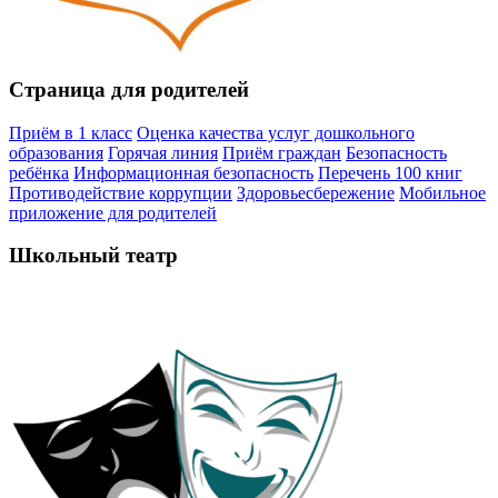
Страница для родителей
Приём в 1 класс
Оценка качества услуг дошкольного
образования
Горячая линия
Приём граждан
Безопасность
ребёнка
Информационная безопасность
Перечень 100 книг
Противодействие коррупции
Здоровьесбережение
Мобильное
приложение для родителей
Школьный театр