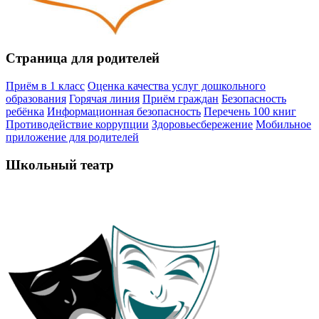
Страница для родителей
Приём в 1 класс
Оценка качества услуг дошкольного
образования
Горячая линия
Приём граждан
Безопасность
ребёнка
Информационная безопасность
Перечень 100 книг
Противодействие коррупции
Здоровьесбережение
Мобильное
приложение для родителей
Школьный театр