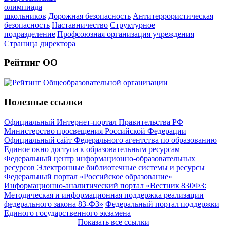
олимпиада
школьников
Дорожная безопасность
Антитеррористическая
безопасность
Наставничество
Структурное
подразделение
Профсоюзная организация учреждения
Страница директора
Рейтинг ОО
Полезные ссылки
Официальный Интернет-портал Правительства РФ
Министерство просвещения Российской Федерации
Официальный сайт Федерального агентства по образованию
Единое окно доступа к образовательным ресурсам
Федеральный центр информационно-образовательных
ресурсов
Электронные библиотечные системы и ресурсы
Федеральный портал «Российское образование»
Информационно-аналитический портал «Вестник 830ФЗ:
Методическая и информационная поддержка реализации
федерального закона 83-ФЗ»
Федеральный портал поддержки
Единого государственного экзамена
Показать все ссылки