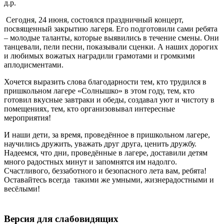
д.р.
Сегодня, 24 июня, состоялся праздничный концерт,
посвященный закрытию лагеря. Его подготовили сами ребята
– молодые таланты, которые выявились в течение смены. Они
танцевали, пели песни, показывали сценки. А наших дорогих
и любимых вожатых наградили грамотами и громкими
аплодисментами.
Хочется выразить слова благодарности тем, кто трудился в
пришкольном лагере «Солнышко» в этом году, тем, кто
готовил вкусные завтраки и обеды, создавал уют и чистоту в
помещениях, тем, кто организовывал интересные
мероприятия!
И наши дети, за время, проведённое в пришкольном лагере,
научились дружить, уважать друг друга, ценить дружбу.
Надеемся, что дни, проведённые в лагере, доставили детям
много радостных минут и запомнятся им надолго.
Счастливого, беззаботного и безопасного лета вам, ребята!
Оставайтесь всегда
такими же умными, жизнерадостными и
весёлыми!
Версия для слабовидящих