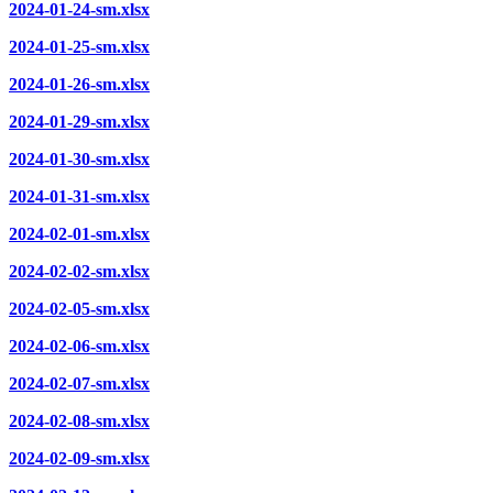
2024-01-24-sm.xlsx
2024-01-25-sm.xlsx
2024-01-26-sm.xlsx
2024-01-29-sm.xlsx
2024-01-30-sm.xlsx
2024-01-31-sm.xlsx
2024-02-01-sm.xlsx
2024-02-02-sm.xlsx
2024-02-05-sm.xlsx
2024-02-06-sm.xlsx
2024-02-07-sm.xlsx
2024-02-08-sm.xlsx
2024-02-09-sm.xlsx