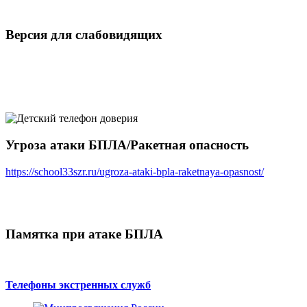
Версия для слабовидящих
Угроза атаки БПЛА/Ракетная опасность
https://school33szr.ru/ugroza-ataki-bpla-raketnaya-opasnost/
Памятка при атаке БПЛА
Телефоны экстренных служб