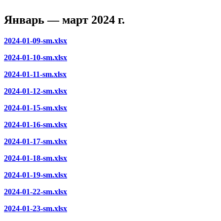
Январь — март 2024 г.
2024-01-09-sm.xlsx
2024-01-10-sm.xlsx
2024-01-11-sm.xlsx
2024-01-12-sm.xlsx
2024-01-15-sm.xlsx
2024-01-16-sm.xlsx
2024-01-17-sm.xlsx
2024-01-18-sm.xlsx
2024-01-19-sm.xlsx
2024-01-22-sm.xlsx
2024-01-23-sm.xlsx