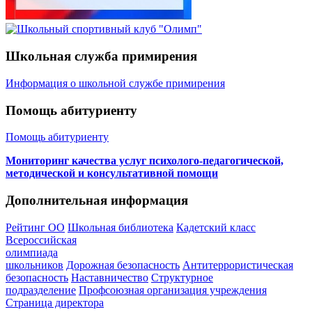
Школьная служба примирения
Информация о школьной службе примирения
Помощь абитуриенту
Помощь абитуриенту
Мониторинг качества услуг психолого-педагогической,
методической и консультативной помощи
Дополнительная информация
Рейтинг ОО
Школьная библиотека
Кадетский класс
Всероссийская
олимпиада
школьников
Дорожная безопасность
Антитеррористическая
безопасность
Наставничество
Структурное
подразделение
Профсоюзная организация учреждения
Страница директора