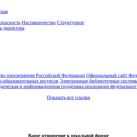
ская
опасность
Наставничество
Структурное
а директора
во просвещения Российской Федерации
Официальный сайт Феде
-образовательных ресурсов
Электронные библиотечные системы
ическая и информационная поддержка реализации федерального
Показать все ссылки
Ваше отношение к школьной форме