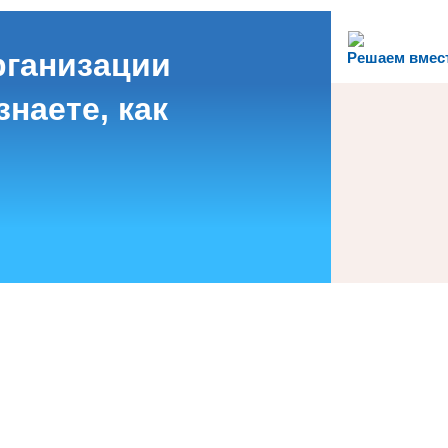
рганизации
Решаем вмес
наете, как