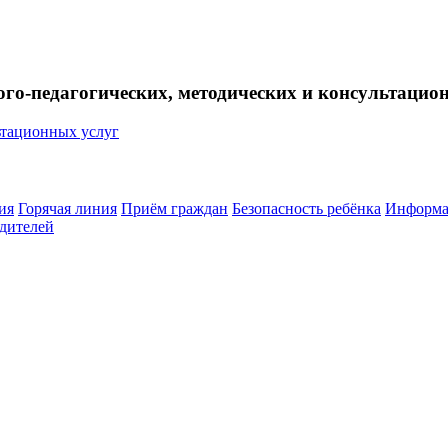
ого-педагогических, методических и консультацио
ия
Горячая линия
Приём граждан
Безопасность ребёнка
Информа
дителей