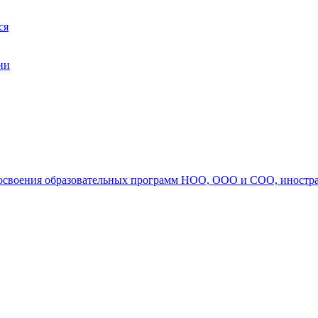
ся
ии
ля освоения образовательных программ НОО, ООО и СОО, иностр