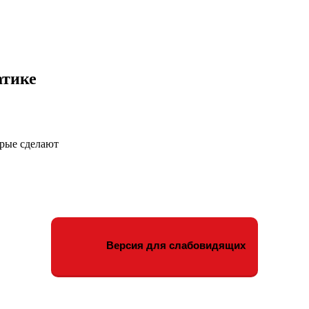
атике
орые сделают
Версия для слабовидящих