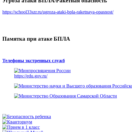
Угроза атаки БПЛА/Ракетная опасность
https://school33szr.ru/ugroza-ataki-bpla-raketnaya-opasnost/
Памятка при атаке БПЛА
Телефоны экстренных служб
https://edu.gov.ru/