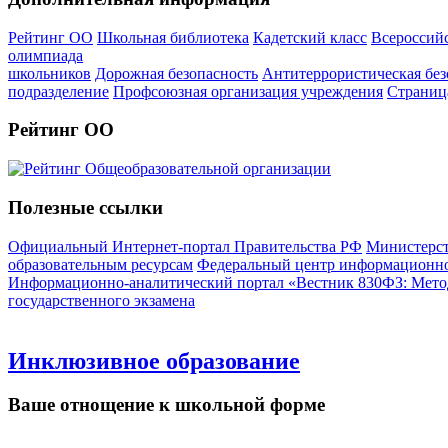
Рейтинг ОО
Школьная библиотека
Кадетский класс
Всероссий
олимпиада
школьников
Дорожная безопасность
Антитеррористическая без
подразделение
Профсоюзная организация учреждения
Страниц
Рейтинг ОО
Полезные ссылки
Официальный Интернет-портал Правительства РФ
Министерст
образовательным ресурсам
Федеральный центр информационно
Информационно-аналитический портал «Вестник 830ФЗ: Метод
государственного экзамена
Инклюзивное образование
Ваше отнощение к школьной форме