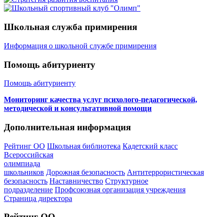
Школьная служба примирения
Информация о школьной службе примирения
Помощь абитуриенту
Помощь абитуриенту
Мониторинг качества услуг психолого-педагогической,
методической и консультативной помощи
Дополнительная информация
Рейтинг ОО
Школьная библиотека
Кадетский класс
Всероссийская
олимпиада
школьников
Дорожная безопасность
Антитеррористическая
безопасность
Наставничество
Структурное
подразделение
Профсоюзная организация учреждения
Страница директора
Рейтинг ОО