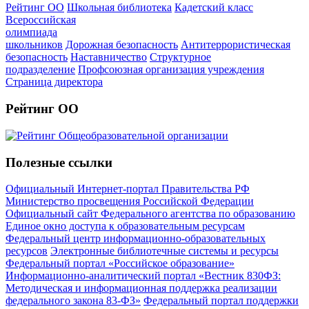
Рейтинг ОО
Школьная библиотека
Кадетский класс
Всероссийская
олимпиада
школьников
Дорожная безопасность
Антитеррористическая
безопасность
Наставничество
Структурное
подразделение
Профсоюзная организация учреждения
Страница директора
Рейтинг ОО
Полезные ссылки
Официальный Интернет-портал Правительства РФ
Министерство просвещения Российской Федерации
Официальный сайт Федерального агентства по образованию
Единое окно доступа к образовательным ресурсам
Федеральный центр информационно-образовательных
ресурсов
Электронные библиотечные системы и ресурсы
Федеральный портал «Российское образование»
Информационно-аналитический портал «Вестник 830ФЗ:
Методическая и информационная поддержка реализации
федерального закона 83-ФЗ»
Федеральный портал поддержки