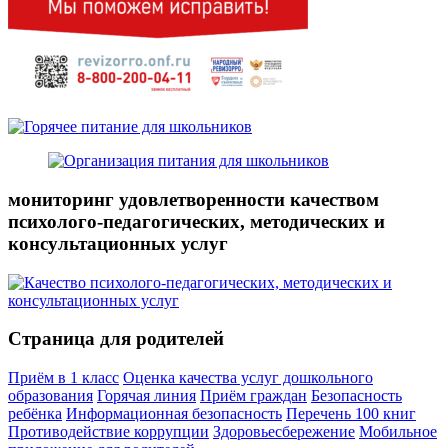
мониторинг удовлетворенности качеством
психолого-педагогических, методических и
консультационных услуг
Страница для родителей
Приём в 1 класс
Оценка качества услуг дошкольного
образования
Горячая линия
Приём граждан
Безопасность
ребёнка
Информационная безопасность
Перечень 100 книг
Противодействие коррупции
Здоровьесбережение
Мобильное