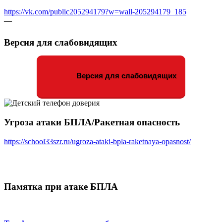
https://vk.com/public205294179?w=wall-205294179_185
—
Версия для слабовидящих
Версия для слабовидящих
Угроза атаки БПЛА/Ракетная опасность
https://school33szr.ru/ugroza-ataki-bpla-raketnaya-opasnost/
Памятка при атаке БПЛА