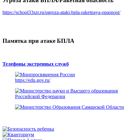
Угроза атаки БПЛА/Ракетная опасность
https://school33szr.ru/ugroza-ataki-bpla-raketnaya-opasnost/
Памятка при атаке БПЛА
Телефоны экстренных служб
https://edu.gov.ru/