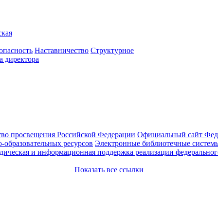
ская
опасность
Наставничество
Структурное
а директора
во просвещения Российской Федерации
Официальный сайт Феде
-образовательных ресурсов
Электронные библиотечные системы
ическая и информационная поддержка реализации федерального
Показать все ссылки