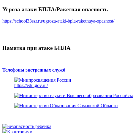
Угроза атаки БПЛА/Ракетная опасность
https://school33szr.ru/ugroza-ataki-bpla-raketnaya-opasnost/
Памятка при атаке БПЛА
Телефоны экстренных служб
https://edu.gov.ru/