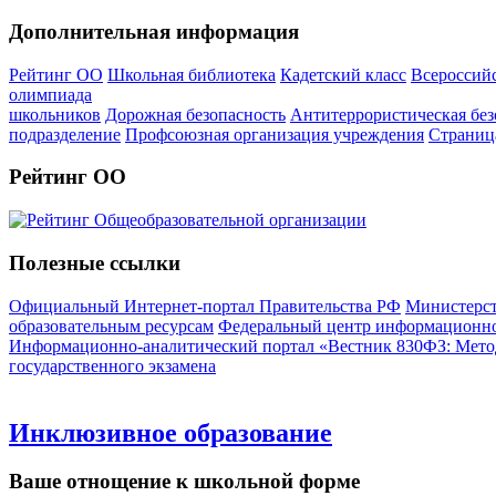
Дополнительная информация
Рейтинг ОО
Школьная библиотека
Кадетский класс
Всероссий
олимпиада
школьников
Дорожная безопасность
Антитеррористическая без
подразделение
Профсоюзная организация учреждения
Страниц
Рейтинг ОО
Полезные ссылки
Официальный Интернет-портал Правительства РФ
Министерст
образовательным ресурсам
Федеральный центр информационно
Информационно-аналитический портал «Вестник 830ФЗ: Метод
государственного экзамена
Инклюзивное образование
Ваше отнощение к школьной форме