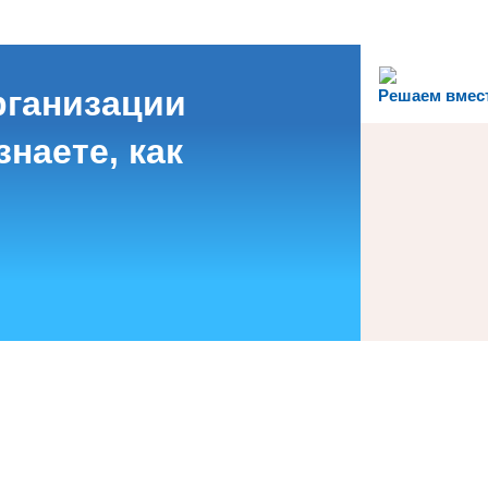
рганизации
Решаем вмес
наете, как