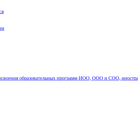
ся
ии
ля освоения образовательных программ НОО, ООО и СОО, иностр