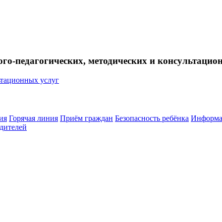
ого-педагогических, методических и консультацио
ия
Горячая линия
Приём граждан
Безопасность ребёнка
Информа
дителей