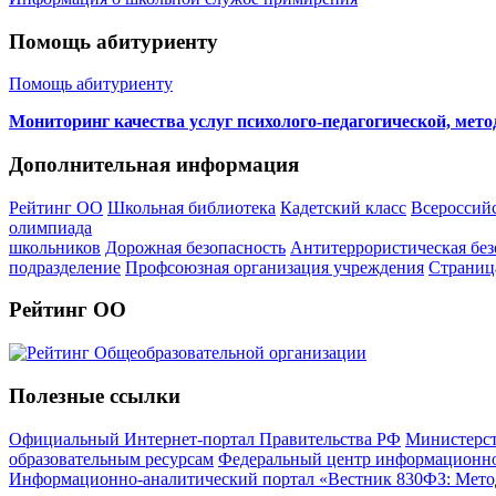
Помощь абитуриенту
Помощь абитуриенту
Мониторинг качества услуг психолого-педагогической, мет
Дополнительная информация
Рейтинг ОО
Школьная библиотека
Кадетский класс
Всероссий
олимпиада
школьников
Дорожная безопасность
Антитеррористическая без
подразделение
Профсоюзная организация учреждения
Страниц
Рейтинг ОО
Полезные ссылки
Официальный Интернет-портал Правительства РФ
Министерст
образовательным ресурсам
Федеральный центр информационно
Информационно-аналитический портал «Вестник 830ФЗ: Метод