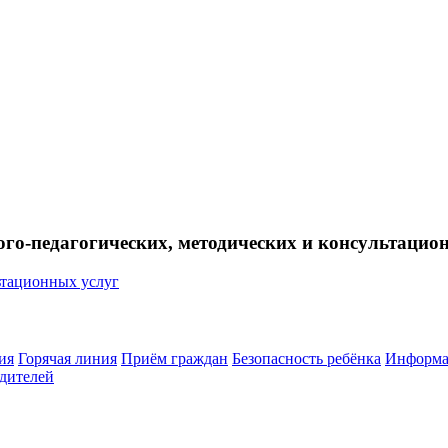
ого-педагогических, методических и консультацио
ия
Горячая линия
Приём граждан
Безопасность ребёнка
Информа
дителей