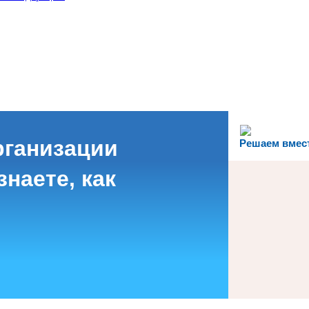
рганизации
Решаем вмес
наете, как