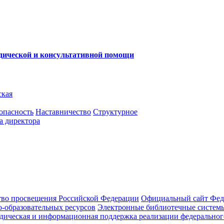
одической и консультативной помощи
ская
опасность
Наставничество
Структурное
а директора
во просвещения Российской Федерации
Официальный сайт Феде
-образовательных ресурсов
Электронные библиотечные системы
ическая и информационная поддержка реализации федерального