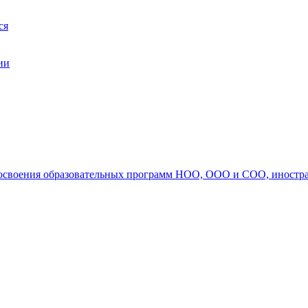
ся
ии
ля освоения образовательных программ НОО, ООО и СОО, иностр