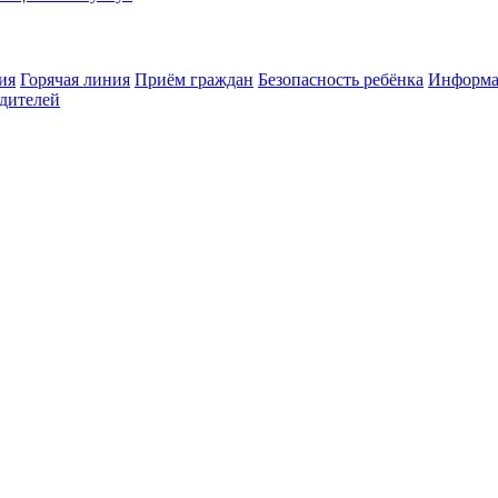
ия
Горячая линия
Приём граждан
Безопасность ребёнка
Информа
дителей