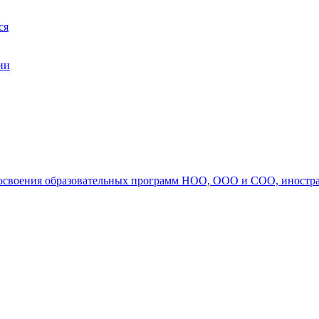
ся
ии
ля освоения образовательных программ НОО, ООО и СОО, иностр