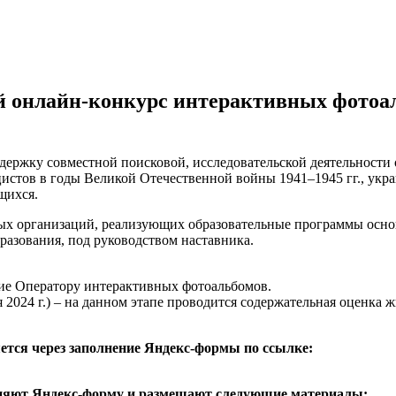
 онлайн-конкурс интерактивных фотоаль
ддержку совместной поисковой, исследовательской деятельности
истов в годы Великой Отечественной войны 1941–1945 гг., укр
щихся.
ых организаций, реализующих образовательные программы основ
разования, под руководством наставника.
ление Оператору интерактивных фотоальбомов.
я 2024 г.) – на данном этапе проводится содержательная оценка 
яется
через заполнение Яндекс-формы по ссылке:
олняют Яндекс-форму и размещают следующие материалы: