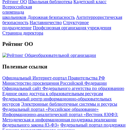
Рейтинг ОО
Школьная библиотека
Кадетский класс
Всероссийская
олимпиада
школьников
Дорожная безопасность
Антитеррористическая
безопасность
Наставничество
Структурное
подразделение
Профсоюзная организация учреждения
Страница директора
Рейтинг ОО
Полезные ссылки
Официальный Интернет-портал Правительства РФ
Министерство просвещения Российской Федерации
Официальный сайт Федерального агентства по образованию
Единое окно доступа к образовательным ресурсам
Федеральный центр информационно-образовательных
ресурсов
Электронные библиотечные системы и ресурсы
Федеральный портал «Российское образование»
Информационно-аналитический портал «Вестник 830ФЗ:
Методическая и информационная поддержка реализации
федерального закона 83-ФЗ»
Федеральный портал поддержки