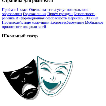
Страница для родителей
Приём в 1 класс
Оценка качества услуг дошкольного
образования
Горячая линия
Приём граждан
Безопасность
ребёнка
Информационная безопасность
Перечень 100 книг
Противодействие коррупции
Здоровьесбережение
Мобильное
приложение для родителей
Школьный театр