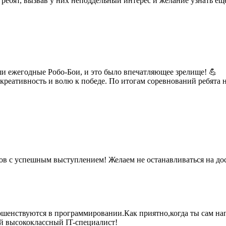
ребят, вызвав у них неподдельный интерес и желание узнать ещё
 ежегодные Робо-Бои, и это было впечатляющее зрелище! 💪
креативность и волю к победе. По итогам соревнований ребята
ов с успешным выступлением! Желаем не останавливаться на до
шенствуются в программировании.Как приятно,когда ты сам напи
й высококлассный IT-специалист!