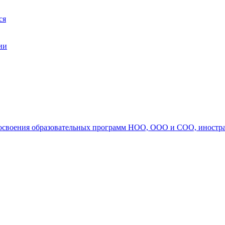
ся
ии
ля освоения образовательных программ НОО, ООО и СОО, иностр