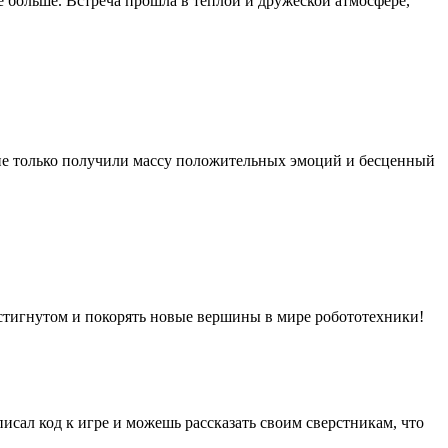
 больше. Встреча прошла в тёплой и дружеской атмосфере,
 не только получили массу положительных эмоций и бесценный
стигнутом и покорять новые вершины в мире робототехники!
сал код к игре и можешь рассказать своим сверстникам, что