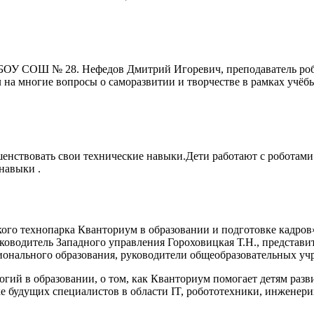
ГБОУ СОШ № 28. Нефедов Дмитрий Игоревич, преподаватель робо
 на многие вопросы о саморазвитии и творчестве в рамках учёб
шенствовать свои технические навыки.Дети работают с роботами 
навыки .
ого технопарка Кванториум в образовании и подготовке кадров»
 руководитель Западного управления Гороховицкая Т.Н., предста
ионального образования, руководители общеобразовательных уч
ий в образовании, о том, как Кванториум помогает детям разви
вке будущих специалистов в области IT, робототехники, инженер