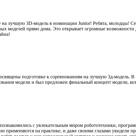
на лучшую 3D-модель в номинации Junior! Ребята, молодцы! Сег
ых моделей прямо дома. Это открывает огромные возможности д
айна!
священы подготовке к соревнованиям на лучшую 3д-модель. В эт
ования модели и был предложен финальный концепт модели, кот
познакомились с увлекательным миром робототехники, програм
ии применяются на практике, и даже своими глазами увидели пр