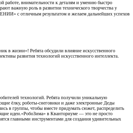
ной работе, внимательности к деталям и умению быстро
грают важную роль в развитии технического творчества у
ЕНИИ» с отличным результатом и желаем дальнейших успехов
ик в жизни»! Ребята обсудили влияние искусственного
пективы развития технологий искусственного интеллекта.
юбителей технологий. Ребята получили уникальную
ющие ёлку, роботы-снеговики и даже электронные Деды
лись в группы, чтобы вместе придумать сюжет, распределить
общие идеи.«РобоЗима» в Кванториуме — это не просто
новятся главными инструментами для создания удивительных