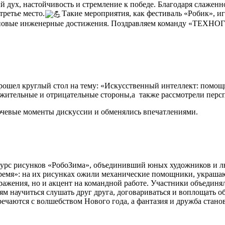
й дух, настойчивость и стремление к победе. Благодаря слажен
ретье место.
Такие мероприятия, как фестиваль «Робик», и
 новые инженерные достижения. Поздравляем команду «ТЕХНОГ
ошел круглый стол на тему: «Искусственный интеллект: помощн
ожительные и отрицательные стороны,а также рассмотрели перс
ючевые моменты дискуссии и обменялись впечатлениями.
урс рисунков «РобоЗима», объединивший юных художников и л
время»: на их рисунках ожили механические помощники, украша
ражения, но и акцент на командной работе. Участники объединя
ям научиться слушать друг друга, договариваться и воплощать 
тречаются с волшебством Нового года, а фантазия и дружба ста