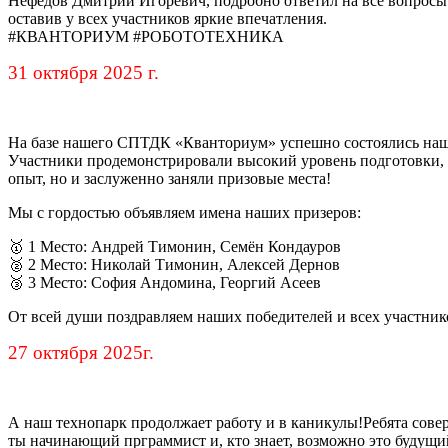
Нефёдов Дмитрий Игоревич, подробно ответил на все вопросы 
оставив у всех участников яркие впечатления.
#КВАНТОРИУМ #РОБОТОТЕХНИКА
31 октября 2025 г.
На базе нашего СПТДК «Кванториум» успешно состоялись наши
Участники продемонстрировали высокий уровень подготовки, 
опыт, но и заслуженно заняли призовые места!
Мы с гордостью объявляем имена наших призеров:
🥇 1 Место: Андрей Тимонин, Семён Кондауров
🥈 2 Место: Николай Тимонин, Алексей Дернов
🥉 3 Место: София Андомина, Георгий Асеев
От всей души поздравляем наших победителей и всех участник
27 октября 2025г.
А наш технопарк продолжает работу и в каникулы!Ребята совер
ты начинающий прграммист и, кто знает, возможно это будущи