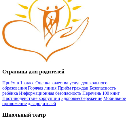
Страница для родителей
Приём в 1 класс
Оценка качества услуг дошкольного
образования
Горячая линия
Приём граждан
Безопасность
ребёнка
Информационная безопасность
Перечень 100 книг
Противодействие коррупции
Здоровьесбережение
Мобильное
приложение для родителей
Школьный театр