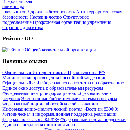
Всероссийская
олимпиада
школьников
Дорожная безопасность
Антитеррористическая
безопасность
Наставничество
Структурное
подразделение
Профсоюзная организация учреждения
Страница директора
Рейтинг ОО
Полезные ссылки
Официальный Интернет-портал Правительства РФ
Министерство просвещения Российской Федерации
Официальный сайт Федерального агентства по образованию
Единое окно доступа к образовательным ресурсам
Федеральный центр информационно-образовательных
ресурсов
Электронные библиотечные системы и ресурсы
Федеральный портал «Российское образование»
Информационно-аналитический портал «Вестник 830ФЗ:
Методическая и информационная поддержка реализации
федерального закона 83-ФЗ»
Федеральный портал поддержки
Единого государственного экзамена
Показать все ссылки