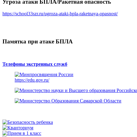
Угроза атаки БПЛА/Ракетная опасность
https://school33szr.ru/ugroza-ataki-bpla-raketnaya-opasnost/
Памятка при атаке БПЛА
Телефоны экстренных служб
https://edu.gov.ru/