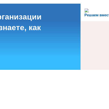
рганизации
Решаем вмес
наете, как