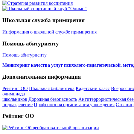
Школьная служба примирения
Информация о школьной службе примирения
Помощь абитуриенту
Помощь абитуриенту
Мониторинг качества услуг психолого-педагогической, мет
Дополнительная информация
Рейтинг ОО
Школьная библиотека
Кадетский класс
Всероссий
олимпиада
школьников
Дорожная безопасность
Антитеррористическая без
подразделение
Профсоюзная организация учреждения
Страниц
Рейтинг ОО