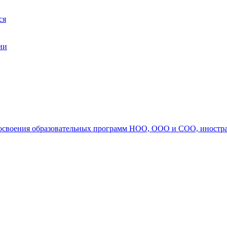
ся
ии
ля освоения образовательных программ НОО, ООО и СОО, иностр