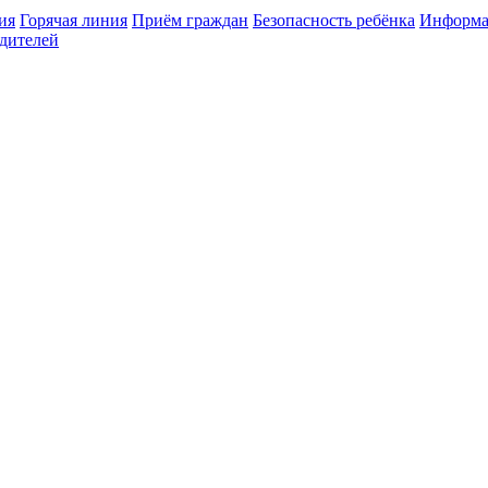
ия
Горячая линия
Приём граждан
Безопасность ребёнка
Информа
дителей