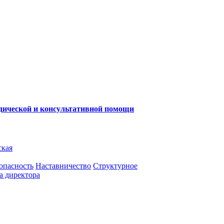
одической и консультативной помощи
ская
опасность
Наставничество
Структурное
а директора