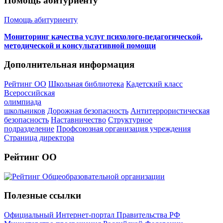
Помощь абитуриенту
Помощь абитуриенту
Мониторинг качества услуг психолого-педагогической,
методической и консультативной помощи
Дополнительная информация
Рейтинг ОО
Школьная библиотека
Кадетский класс
Всероссийская
олимпиада
школьников
Дорожная безопасность
Антитеррористическая
безопасность
Наставничество
Структурное
подразделение
Профсоюзная организация учреждения
Страница директора
Рейтинг ОО
Полезные ссылки
Официальный Интернет-портал Правительства РФ