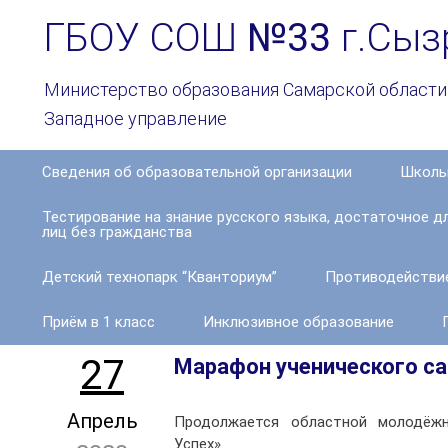
ГБОУ СОШ
№33
г.Сыз
Министерство образования Самарской области
Западное управление
Сведения об образовательной организации
Школь
Основные
Тестирование на знание русского языка, достаточное д
сведения
лиц без гражданства
Структура
Детский технопарк “Кванториум”
Противодействие
и
органы
управления
Приём в 1 класс
Инклюзивное образование
образовательной
организацией
27
Марафон ученического с
Документы
Апрель
Продолжается областной молодёжн
Образование
Успех».