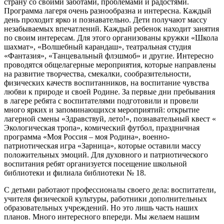
страну со своими заботами, проблемами и радостями.
Программа лагеря очень разнообразна и интересна. Каждый
день проходит ярко и познавательно. Дети получают массу
незабываемых впечатлений. Каждый ребенок находит занятия
по своим интересам. Для этого организованы кружки «Школа
шахмат», «Волшебный карандаш», театральная студия
«Фантазия», «Танцевальный флэшмоб» и другие. Интересно
проводятся общелагерные мероприятия, которые направлены
на развитие творчества, смекалки, сообразительности,
физических качеств воспитанников, на воспитание чувства
любви к природе и своей Родине. За первые дни пребывания
в лагере ребята с воспитателями подготовили и провели
много ярких и запоминающихся мероприятий: открытие
лагерной смены «Здравствуй, лето!», познавательный квест «
Экологическая тропа», комический футбол, праздничная
программа «Моя Россия – моя Родина», военно-
патриотическая игра «Зарница», которые оставили массу
положительных эмоций. Для духовного и патриотического
воспитания ребят организуется посещение школьной
библиотеки и филиала библиотеки № 18.
С детьми работают профессионалы своего дела: воспитатели,
учителя физической культуры, работники дополнительных
образовательных учреждений. Но это лишь часть наших
планов. Много интересного впереди. Мы желаем нашим