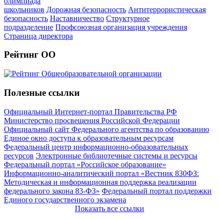
олимпиада
школьников
Дорожная безопасность
Антитеррористическая
безопасность
Наставничество
Структурное
подразделение
Профсоюзная организация учреждения
Страница директора
Рейтинг ОО
Полезные ссылки
Официальный Интернет-портал Правительства РФ
Министерство просвещения Российской Федерации
Официальный сайт Федерального агентства по образованию
Единое окно доступа к образовательным ресурсам
Федеральный центр информационно-образовательных
ресурсов
Электронные библиотечные системы и ресурсы
Федеральный портал «Российское образование»
Информационно-аналитический портал «Вестник 830ФЗ:
Методическая и информационная поддержка реализации
федерального закона 83-ФЗ»
Федеральный портал поддержки
Единого государственного экзамена
Показать все ссылки