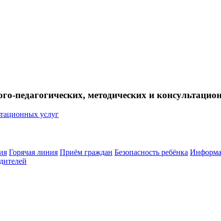
ого-педагогических, методических и консультацио
ия
Горячая линия
Приём граждан
Безопасность ребёнка
Информа
дителей