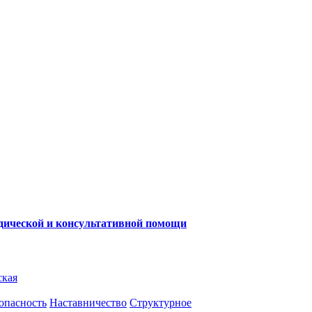
одической и консультативной помощи
ская
опасность
Наставничество
Структурное