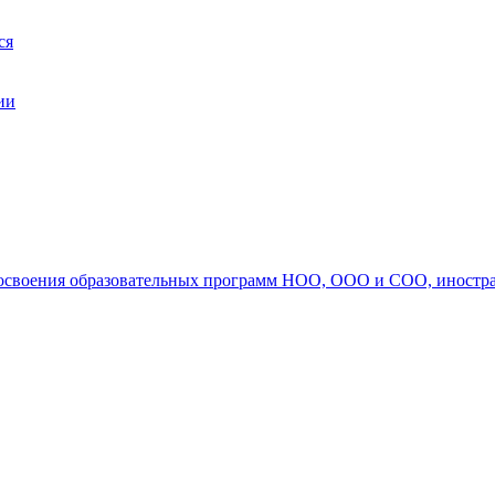
ся
ии
ля освоения образовательных программ НОО, ООО и СОО, иностр