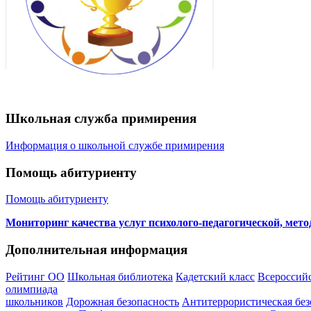
Школьная служба примирения
Информация о школьной службе примирения
Помощь абитуриенту
Помощь абитуриенту
Мониторинг качества услуг психолого-педагогической, мет
Дополнительная информация
Рейтинг ОО
Школьная библиотека
Кадетский класс
Всероссий
олимпиада
школьников
Дорожная безопасность
Антитеррористическая без