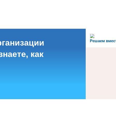
рганизации
Решаем вмес
наете, как