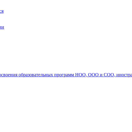
ся
ии
ля освоения образовательных программ НОО, ООО и СОО, иностр