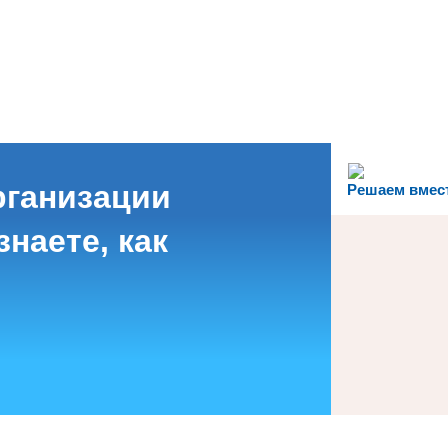
рганизации
Решаем вмес
наете, как