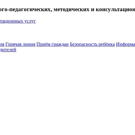
ого-педагогических, методических и консультацио
ия
Горячая линия
Приём граждан
Безопасность ребёнка
Информа
дителей