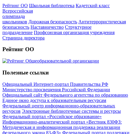
Рейтинг ОО
Школьная библиотека
Кадетский класс
Всероссийская
олимпиада
школьников
Дорожная безопасность
Антитеррористическая
безопасность
Наставничество
Структурное
подразделение
Профсоюзная организация учреждения
Страница директора
Рейтинг ОО
Полезные ссылки
Официальный Интернет-портал Правительства РФ
Министерство просвещения Российской Федерации
Официальный сайт Федерального агентства по образованию
Единое окно доступа к образовательным ресурсам
Федеральный центр информационно-образовательных
ресурсов
Электронные библиотечные системы и ресурсы
Федеральный портал «Российское образование»
Информационно-аналитический портал «Вестник 830ФЗ:
Методическая и информационная поддержка реализации
федерального закона 83-ФЗ»
Федеральный портал поддержки