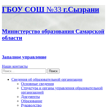
ГБОУ СОШ
№33
г.Сызрани
Министерство образования Самарской
области
Западное управление
Наши контакты
Найти:
Сведения об образовательной организации
Основные сведения
Структура и органы управления образовательной
организацией
Документы
Образование
Руководство