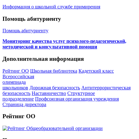
Информация о школьной службе примирения
Помощь абитуриенту
Помощь абитуриенту
Мониторинг качества услуг психолого-педагогической,
методической и консультативной помощи
Дополнительная информация
Рейтинг ОО
Школьная библиотека
Кадетский класс
Всероссийская
олимпиада
школьников
Дорожная безопасность
Антитеррористическая
безопасность
Наставничество
Структурное
подразделение
Профсоюзная организация учреждения
Страница директора
Рейтинг ОО