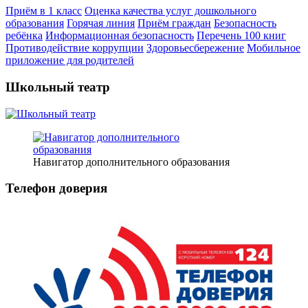
Приём в 1 класс
Оценка качества услуг дошкольного
образования
Горячая линия
Приём граждан
Безопасность
ребёнка
Информационная безопасность
Перечень 100 книг
Противодействие коррупции
Здоровьесбережение
Мобильное
приложение для родителей
Школьный театр
Навигатор дополнительного образования
Телефон доверия