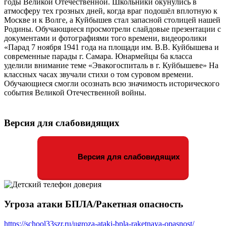
годы Великой Отечественной. Школьники окунулись в
атмосферу тех грозных дней, когда враг подошёл вплотную к
Москве и к Волге, а Куйбышев стал запасной столицей нашей
Родины. Обучающиеся просмотрели слайдовые презентации с
документами и фотографиями того времени, видеоролики
«Парад 7 ноября 1941 года на площади им. В.В. Куйбышева и
современные парады г. Самара. Юнармейцы 6а класса
уделили внимание теме «Эвакогоспиталь в г. Куйбышеве» На
классных часах звучали стихи о том суровом времени.
Обучающиеся смогли осознать всю значимость исторического
события Великой Отечественной войны.
Версия для слабовидящих
Версия для слабовидящих
Угроза атаки БПЛА/Ракетная опасность
https://school33szr.ru/ugroza-ataki-bpla-raketnaya-opasnost/