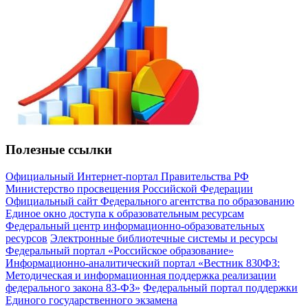
Полезные ссылки
Официальный Интернет-портал Правительства РФ
Министерство просвещения Российской Федерации
Официальный сайт Федерального агентства по образованию
Единое окно доступа к образовательным ресурсам
Федеральный центр информационно-образовательных
ресурсов
Электронные библиотечные системы и ресурсы
Федеральный портал «Российское образование»
Информационно-аналитический портал «Вестник 830ФЗ:
Методическая и информационная поддержка реализации
федерального закона 83-ФЗ»
Федеральный портал поддержки
Единого государственного экзамена