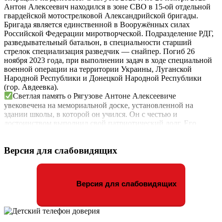
Антон Алексеевич находился в зоне СВО в 15-ой отдельной
гвардейской мотострелковой Александрийской бригады.
Бригада является единственной в Вооружённых силах
Российской Федерации миротворческой. Подразделение РДГ,
разведывательный батальон, в специальности старший
стрелок специализация разведчик — снайпер. Погиб 26
ноября 2023 года, при выполнении задач в ходе специальной
военной операции на территории Украины, Луганской
Народной Республики и Донецкой Народной Республики
(гор. Авдеевка).
Светлая память о Рягузове Антоне Алексеевиче
увековечена на мемориальной доске, установленной на
здании школы, в которой он учился. Он с честью и
достоинством выполнил свой патриотический долг. Его
подвиг станет примером и образцом подрастающему
поколению, уроком долга и чести. Он жил во имя жизни.
Версия для слабовидящих
Версия для слабовидящих