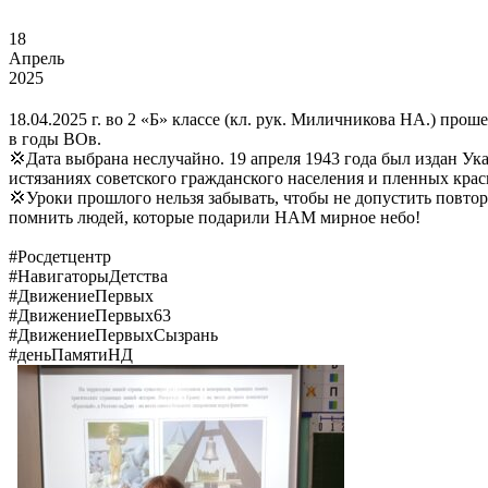
18
Апрель
2025
18.04.2025 г. во 2 «Б» классе (кл. рук. Миличникова НА.) пр
в годы ВОв.
💢Дата выбрана неслучайно. 19 апреля 1943 года был издан У
истязаниях советского гражданского населения и пленных кра
💢Уроки прошлого нельзя забывать, чтобы не допустить повтор
помнить людей, которые подарили НАМ мирное небо!
#Росдетцентр
#НавигаторыДетства
#ДвижениеПервых
#ДвижениеПервых63
#ДвижениеПервыхСызрань
#деньПамятиНД