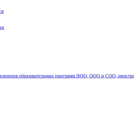
ся
ии
ля освоения образовательных программ НОО, ООО и СОО, иностр