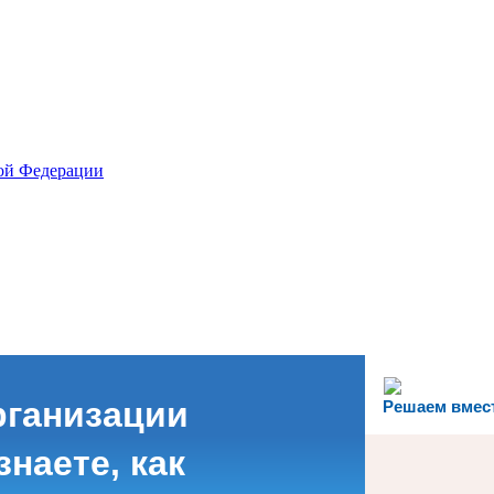
рганизации
Решаем вмес
наете, как