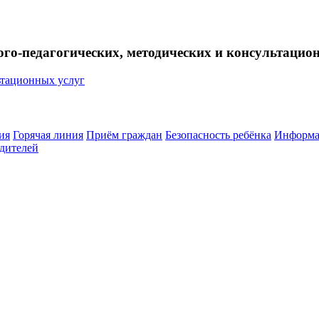
ого-педагогических, методических и консультацио
ия
Горячая линия
Приём граждан
Безопасность ребёнка
Информа
дителей