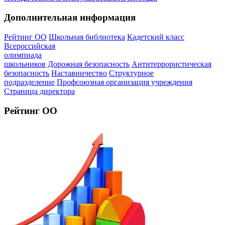
Дополнительная информация
Рейтинг ОО
Школьная библиотека
Кадетский класс
Всероссийская
олимпиада
школьников
Дорожная безопасность
Антитеррористическая
безопасность
Наставничество
Структурное
подразделение
Профсоюзная организация учреждения
Страница директора
Рейтинг ОО