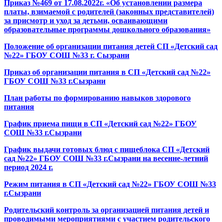
Приказ №469 от 17.08.2022г. «Об установлении размера
платы, взимаемой с родителей (законных представителей)
за присмотр и уход за детьми, осваивающими
образовательные программы дошкольного образования»
Положение об организации питания детей СП «Детский сад
№22» ГБОУ СОШ №33 г. Сызрани
Приказ об организации питания в СП «Детский сад №22»
ГБОУ СОШ №33 г.Сызрани
План работы по формированию навыков здорового
питания
График приема пищи в СП «Детский сад №22» ГБОУ
СОШ №33 г.Сызрани
График выдачи готовых блюд с пищеблока СП «Детский
сад №22» ГБОУ СОШ №33 г.Сызрани на весенне-летний
период 2024 г.
Режим питания в СП «Детский сад №22» ГБОУ СОШ №33
г.Сызрани
Родительский контроль за организацией питания детей и
проводимыми мероприятиями с участием родительского