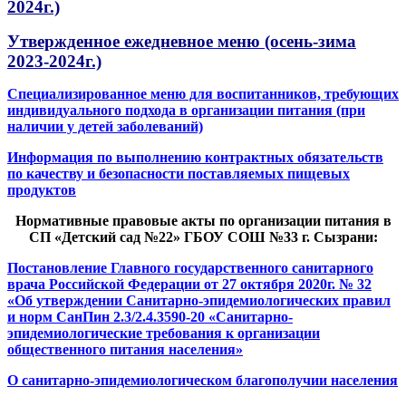
2024г.)
Утвержденное ежедневное меню (осень-зима
2023-2024г.)
Специализированное меню для воспитанников, требующих
индивидуального подхода в организации питания (при
наличии у детей заболеваний)
Информация по выполнению контрактных обязательств
по качеству и безопасности поставляемых пищевых
продуктов
Нормативные правовые акты по организации питания в
СП «Детский сад №22» ГБОУ СОШ №33 г. Сызрани:
Постановление Главного государственного санитарного
врача Российской Федерации от 27 октября 2020г. № 32
«Об утверждении Санитарно-эпидемиологических правил
и норм СанПин 2.3/2.4.3590-20 «Санитарно-
эпидемиологические требования к организации
общественного питания населения»
О санитарно-эпидемиологическом благополучии населения