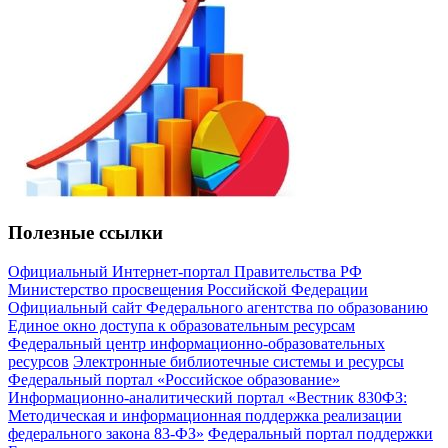
Полезные ссылки
Официальный Интернет-портал Правительства РФ
Министерство просвещения Российской Федерации
Официальный сайт Федерального агентства по образованию
Единое окно доступа к образовательным ресурсам
Федеральный центр информационно-образовательных
ресурсов
Электронные библиотечные системы и ресурсы
Федеральный портал «Российское образование»
Информационно-аналитический портал «Вестник 830ФЗ:
Методическая и информационная поддержка реализации
федерального закона 83-ФЗ»
Федеральный портал поддержки