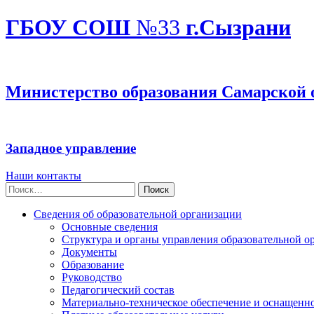
ГБОУ СОШ
№33
г.Сызрани
Министерство образования Самарской 
Западное управление
Наши контакты
Найти:
Сведения об образовательной организации
Основные сведения
Структура и органы управления образовательной о
Документы
Образование
Руководство
Педагогический состав
Материально-техническое обеспечение и оснащеннос