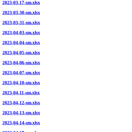
2023-03-17-sm.xlsx
2023-03-30-sm.xlsx
2023-03-31-sm.xlsx
2023-04-03-sm.xlsx
2023-04-04-sm.xlsx
2023-04-05-sm.xlsx
2023-04-06-sm.xlsx
2023-04-07-sm.xlsx
2023-04-10-sm.xlsx
2023-04-11-sm.xlsx
2023-04-12-sm.xlsx
2023-04-13-sm.xlsx
2023-04-14-sm.xlsx