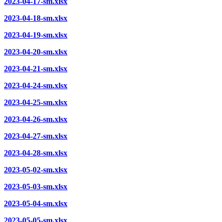
2023-04-17-sm.xlsx
2023-04-18-sm.xlsx
2023-04-19-sm.xlsx
2023-04-20-sm.xlsx
2023-04-21-sm.xlsx
2023-04-24-sm.xlsx
2023-04-25-sm.xlsx
2023-04-26-sm.xlsx
2023-04-27-sm.xlsx
2023-04-28-sm.xlsx
2023-05-02-sm.xlsx
2023-05-03-sm.xlsx
2023-05-04-sm.xlsx
2023-05-05-sm.xlsx