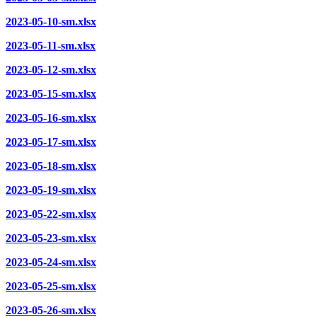
2023-05-10-sm.xlsx
2023-05-11-sm.xlsx
2023-05-12-sm.xlsx
2023-05-15-sm.xlsx
2023-05-16-sm.xlsx
2023-05-17-sm.xlsx
2023-05-18-sm.xlsx
2023-05-19-sm.xlsx
2023-05-22-sm.xlsx
2023-05-23-sm.xlsx
2023-05-24-sm.xlsx
2023-05-25-sm.xlsx
2023-05-26-sm.xlsx