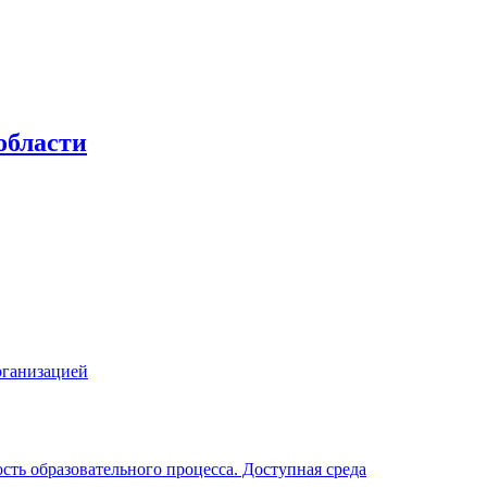
области
рганизацией
ть образовательного процесса. Доступная среда