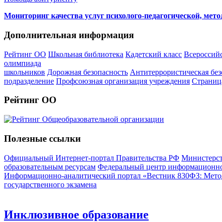
Мониторинг качества услуг психолого-педагогической, мет
Дополнительная информация
Рейтинг ОО
Школьная библиотека
Кадетский класс
Всероссий
олимпиада
школьников
Дорожная безопасность
Антитеррористическая без
подразделение
Профсоюзная организация учреждения
Страниц
Рейтинг ОО
Полезные ссылки
Официальный Интернет-портал Правительства РФ
Министерст
образовательным ресурсам
Федеральный центр информационно
Информационно-аналитический портал «Вестник 830ФЗ: Метод
государственного экзамена
Инклюзивное образование