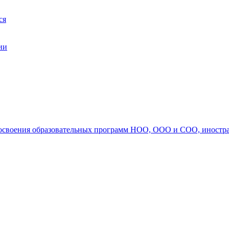
ся
ии
ля освоения образовательных программ НОО, ООО и СОО, иностр