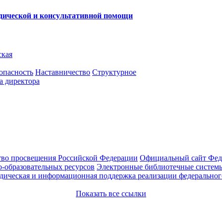
одической и консультативной помощи
ская
опасность
Наставничество
Структурное
а директора
во просвещения Российской Федерации
Официальный сайт Феде
-образовательных ресурсов
Электронные библиотечные системы
ическая и информационная поддержка реализации федерального
Показать все ссылки