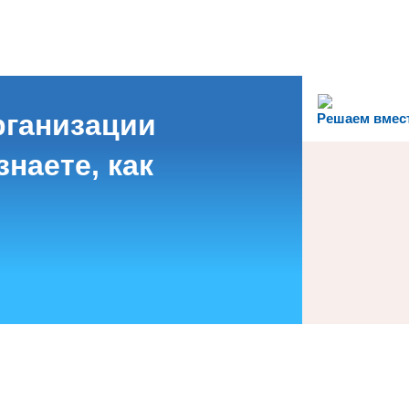
рганизации
Решаем вмес
наете, как