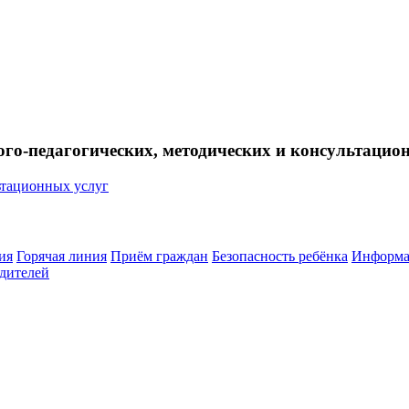
ого-педагогических, методических и консультацио
ия
Горячая линия
Приём граждан
Безопасность ребёнка
Информа
дителей