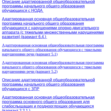
Описание адаптированной общеобразовательной
программы начального общего образования
обучающихся с НОДА
Адаптированная основная общеобразовательная
программа начального общего образования
обучающихся с нарушениями опорно-двигательного
аппарата (с тяжелыми множественными нарушениями
развития) (вариант 6.4.)
Адаптированная основная общеобразовательная программа
начального общего образования обучающихся с тяжелыми
нарушениями речи (вариант 5.1)
Адаптированная основная общеобразовательная программа
начального общего образования обучающихся с тяжелыми
нарушениями речи (вариант 5.2)
Описание адаптированной общеобразовательной
программы начального общего образования
обучающихся с ЗПР
Адаптированная основная общеобразовательная
программа основного общего образования для
слабослышащих и позднооглохших обучающихся
(вариант 2.2.1.)