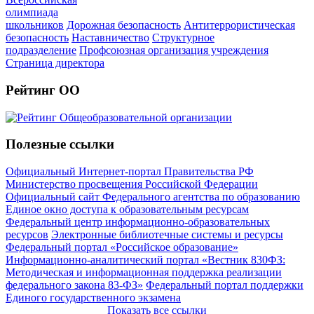
олимпиада
школьников
Дорожная безопасность
Антитеррористическая
безопасность
Наставничество
Структурное
подразделение
Профсоюзная организация учреждения
Страница директора
Рейтинг ОО
Полезные ссылки
Официальный Интернет-портал Правительства РФ
Министерство просвещения Российской Федерации
Официальный сайт Федерального агентства по образованию
Единое окно доступа к образовательным ресурсам
Федеральный центр информационно-образовательных
ресурсов
Электронные библиотечные системы и ресурсы
Федеральный портал «Российское образование»
Информационно-аналитический портал «Вестник 830ФЗ:
Методическая и информационная поддержка реализации
федерального закона 83-ФЗ»
Федеральный портал поддержки
Единого государственного экзамена
Показать все ссылки