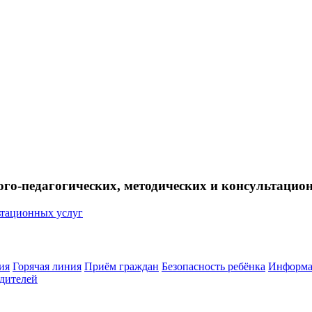
ого-педагогических, методических и консультацио
ия
Горячая линия
Приём граждан
Безопасность ребёнка
Информа
дителей