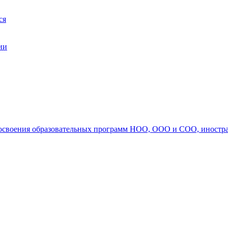
ся
ии
ля освоения образовательных программ НОО, ООО и СОО, иностр