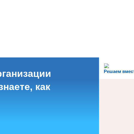
рганизации
Решаем вмес
наете, как