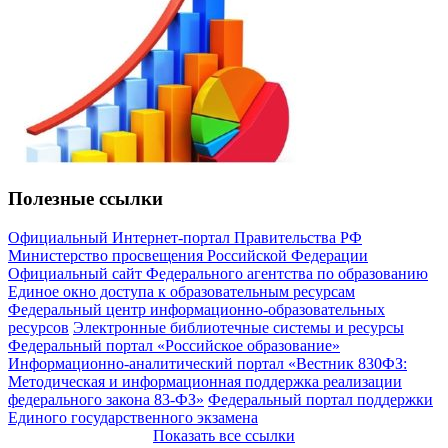
Полезные ссылки
Официальный Интернет-портал Правительства РФ
Министерство просвещения Российской Федерации
Официальный сайт Федерального агентства по образованию
Единое окно доступа к образовательным ресурсам
Федеральный центр информационно-образовательных
ресурсов
Электронные библиотечные системы и ресурсы
Федеральный портал «Российское образование»
Информационно-аналитический портал «Вестник 830ФЗ:
Методическая и информационная поддержка реализации
федерального закона 83-ФЗ»
Федеральный портал поддержки
Единого государственного экзамена
Показать все ссылки