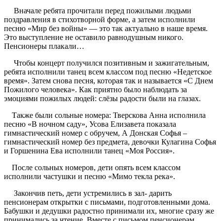
Вначале ребята прочитали перед пожилыми людьми
поздравления в стихотворной форме, а затем исполнили
песню «Мир без войны» — это так актуально в наше время.
Это выступление не оставило равнодушным никого.
Пенсионеры плакали…
Чтобы концерт получился позитивным и зажигательным,
ребята исполнили танец всем классом под песню «Недетское
время». Затем снова песня, которая так и называется «С Днем
Пожилого человека». Как приятно было наблюдать за
эмоциями пожилых людей: слёзы радости были на глазах.
Также были сольные номера: Тверскова Анна исполнила
песню «В ночном саду», Усова Елизавета показала
гимнастический номер с обручем, А Донская Софья –
гимнастический номер без предмета, девочки Кулагина Софья
и Горшенина Ева исполнили танец «Моя Россия».
После сольных номеров, дети опять всем классом
исполнили частушки и песню «Мимо текла река».
Закончив петь, дети устремились в зал- дарить
пенсионерам открытки с письмами, подготовленными дома.
Бабушки и дедушки радостно принимали их, многие сразу же
принимались за чтение. Вместе с письмом пенсионерам